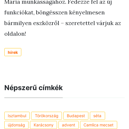
Mária munkásságához. Fedezze fel az új
funkciókat, böngésszen kényelmesen
bármilyen eszközről – szeretettel várjuk az
oldalon!
hírek
Népszerű címkék
Isztambul
Törökország
Budapest
séta
újdonság
Karácsony
advent
Camlica mecset