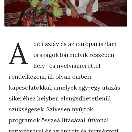
A
déli szláv és az európai iszlám
országok bármelyik részében
hely- és nyelvismerettel
rendelkezem, ill. olyan emberi
kapcsolatokkal, amelyek egy-egy utazás
sikeréhez helyben elengedhetetlenül
szükségesek. Szívesen nyújtok
programok összeállításával, útvonal
tervezésével és az épített és természeti